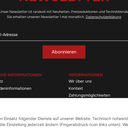
Unser Newsletter ist randvoll mit Neuheiten, Preisreduktionen und Techniktrends
Sie erhalten unseren Newsletter 1 mal monatlich.
Datenschutzerklärung
Abonnieren
CHE INFORMATIONEN
INFORMATIONEN
tz
Wir über uns
deninformationen
Kontakt
Zahlungsmöglichkeiten
elehrung & -formular
Sitemap
Versandinformationen
den Einsatz folgender Dienste auf unserer Website: Technisch notwend
ie Einstellung jederzeit ändern (Fingerabdruck-Icon links unten). We
Vertrag widerrufen