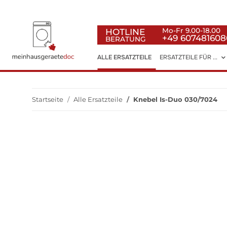
HOTLINE
Mo-Fr 9.00-18.00
+49 607481608
BERATUNG
ALLE ERSATZTEILE
ERSATZTEILE FÜR ...
Startseite
Alle Ersatzteile
Knebel Is-Duo 030/7024