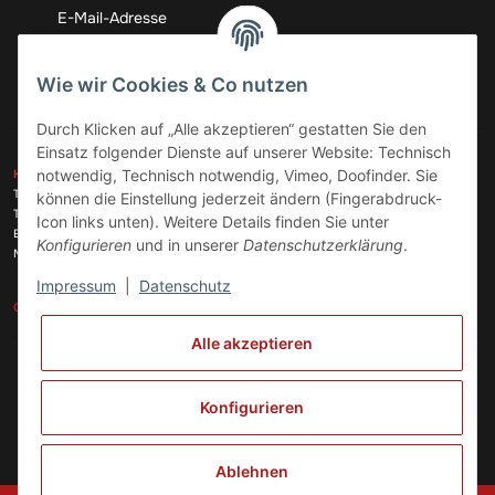
Abonnieren
Wie wir Cookies & Co nutzen
Durch Klicken auf „Alle akzeptieren“ gestatten Sie den
Einsatz folgender Dienste auf unserer Website: Technisch
ZAHLUNGSARTEN
notwendig, Technisch notwendig, Vimeo, Doofinder. Sie
KONTAKT
Telefon:
+49 (0)6074 816 08 0
können die Einstellung jederzeit ändern (Fingerabdruck-
Telefax:
+49 (0)6074 215 08 60
Icon links unten). Weitere Details finden Sie unter
VERSANDARTEN
E-Mail:
info@meinhausgeraetedoc.de
Konfigurieren
und in unserer
Datenschutzerklärung
.
Max Planck Str. 6 c, 63322 Rödermark
Impressum
|
Datenschutz
GESETZLICHE INFORMATIONEN
INFORMATIONEN
Alle akzeptieren
Vertrag widerrufen
Konfigurieren
Ablehnen