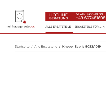
HOTLINE
Mo-Fr 9.00-18.00
+49 607481608
BERATUNG
ALLE ERSATZTEILE
ERSATZTEILE FÜR ...
Startseite
Alle Ersatzteile
Knebel Evp Is 8022/1019