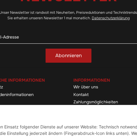
Unser Newsletter ist randvoll mit Neuheiten, Preisreduktionen und Techniktrends
Sie erhalten unseren Newsletter 1 mal monatlich.
Datenschutzerklärung
Abonnieren
CHE INFORMATIONEN
INFORMATIONEN
tz
Wir über uns
deninformationen
Kontakt
Zahlungsmöglichkeiten
elehrung & -formular
Sitemap
Versandinformationen
den Einsatz folgender Dienste auf unserer Website: Technisch notwend
ie Einstellung jederzeit ändern (Fingerabdruck-Icon links unten). We
Vertrag widerrufen