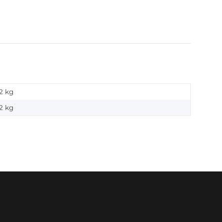
2 kg
2
kg