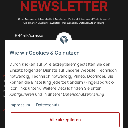
NEWSLETTER
Unser Newsletter ist randvoll mit Neuheiten, Preisreduktionen und Techniktrends!
Sie erhalten unseren Newsletter 1 mal monatlich.
Datenschutzerklärung
Abonnieren
Wie wir Cookies & Co nutzen
Durch Klicken auf „Alle akzeptieren“ gestatten Sie den
Einsatz folgender Dienste auf unserer Website: Technisch
ZAHLUNGSARTEN
notwendig, Technisch notwendig, Vimeo, Doofinder. Sie
KONTAKT
Telefon:
+49 (0)6074 816 08 0
können die Einstellung jederzeit ändern (Fingerabdruck-
Telefax:
+49 (0)6074 215 08 60
Icon links unten). Weitere Details finden Sie unter
VERSANDARTEN
E-Mail:
info@meinhausgeraetedoc.de
Konfigurieren
und in unserer
Datenschutzerklärung
.
Max Planck Str. 6 c, 63322 Rödermark
Impressum
|
Datenschutz
GESETZLICHE INFORMATIONEN
INFORMATIONEN
Alle akzeptieren