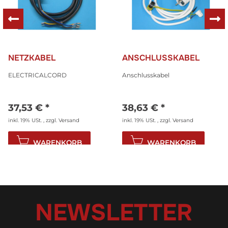
NETZKABEL
ANSCHLUSSKABEL
ELECTRICALCORD
Anschlusskabel
37,53 €
*
38,63 €
*
inkl. 19% USt. , zzgl.
Versand
inkl. 19% USt. , zzgl.
Versand
WARENKORB
WARENKORB
NEWSLETTER