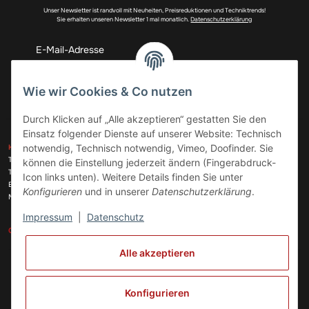
Unser Newsletter ist randvoll mit Neuheiten, Preisreduktionen und Techniktrends!
Sie erhalten unseren Newsletter 1 mal monatlich.
Datenschutzerklärung
Abonnieren
Wie wir Cookies & Co nutzen
Durch Klicken auf „Alle akzeptieren“ gestatten Sie den
Einsatz folgender Dienste auf unserer Website: Technisch
ZAHLUNGSARTEN
notwendig, Technisch notwendig, Vimeo, Doofinder. Sie
KONTAKT
Telefon:
+49 (0)6074 816 08 0
können die Einstellung jederzeit ändern (Fingerabdruck-
Telefax:
+49 (0)6074 215 08 60
Icon links unten). Weitere Details finden Sie unter
VERSANDARTEN
E-Mail:
info@meinhausgeraetedoc.de
Konfigurieren
und in unserer
Datenschutzerklärung
.
Max Planck Str. 6 c, 63322 Rödermark
Impressum
|
Datenschutz
GESETZLICHE INFORMATIONEN
INFORMATIONEN
Alle akzeptieren
Vertrag widerrufen
Konfigurieren