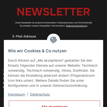
NEWSLETTER
Unser Newsletter ist randvoll mit Neuheiten, Preisreduktionen und Techniktrends!
Sie erhalten unseren Newsletter 1 mal monatlich.
Datenschutzerklärung
Abonnieren
Wie wir Cookies & Co nutzen
Durch Klicken auf „Alle akzeptieren“ gestatten Sie den
Einsatz folgender Dienste auf unserer Website: Technisch
ZAHLUNGSARTEN
notwendig, Technisch notwendig, Vimeo, Doofinder. Sie
KONTAKT
Telefon:
+49 (0)6074 816 08 0
können die Einstellung jederzeit ändern (Fingerabdruck-
Telefax:
+49 (0)6074 215 08 60
Icon links unten). Weitere Details finden Sie unter
VERSANDARTEN
E-Mail:
info@meinhausgeraetedoc.de
Konfigurieren
und in unserer
Datenschutzerklärung
.
Max Planck Str. 6 c, 63322 Rödermark
Impressum
|
Datenschutz
GESETZLICHE INFORMATIONEN
INFORMATIONEN
Alle akzeptieren