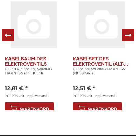
KABELBAUM DES
KABELSET DES
ELEKTROVENTILS
ELEKTROVENTIL (ALT:
198471)
ELECTRIC VALVE WIRING
EL.VALVE WIRING HARNESS
HARNESS (alt: 118531)
(alt: 198471)
12,81 €
*
12,51 €
*
inkl. 19% USt. , zzgl.
Versand
inkl. 19% USt. , zzgl.
Versand
WARENKORB
WARENKORB