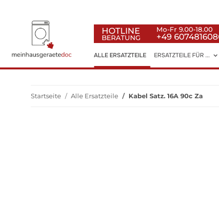
HOTLINE
Mo-Fr 9.00-18.00
+49 607481608
BERATUNG
ALLE ERSATZTEILE
ERSATZTEILE FÜR ...
Startseite
Alle Ersatzteile
Kabel Satz. 16A 90c Za