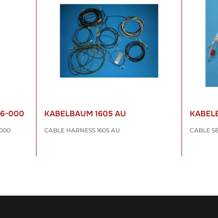
06-000
KABELBAUM 1605 AU
KABEL
000
CABLE HARNESS 1605 AU
CABLE S
78,04 €
*
93,45
inkl. 19% USt. , zzgl.
Versand
inkl. 19% US
WARENKORB