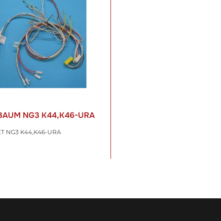
BAUM NG3 K44,K46-URA
ET NG3 K44,K46-URA
 €
*
t. , zzgl.
Versand
WARENKORB