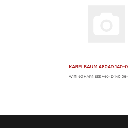
KABELBAUM A604D.140-
WIRING HARNESS A604D.140-06-
114,10 €
*
inkl. 19% USt. , zzgl.
Versand
WARENKORB