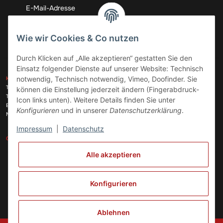
Abonnieren
Wie wir Cookies & Co nutzen
Durch Klicken auf „Alle akzeptieren“ gestatten Sie den
Einsatz folgender Dienste auf unserer Website: Technisch
ZAHLUNGSARTEN
notwendig, Technisch notwendig, Vimeo, Doofinder. Sie
KONTAKT
Telefon:
+49 (0)6074 816 08 0
können die Einstellung jederzeit ändern (Fingerabdruck-
Telefax:
+49 (0)6074 215 08 60
Icon links unten). Weitere Details finden Sie unter
VERSANDARTEN
E-Mail:
info@meinhausgeraetedoc.de
Konfigurieren
und in unserer
Datenschutzerklärung
.
Max Planck Str. 6 c, 63322 Rödermark
Impressum
|
Datenschutz
GESETZLICHE INFORMATIONEN
INFORMATIONEN
Alle akzeptieren
Vertrag widerrufen
Konfigurieren
Ablehnen