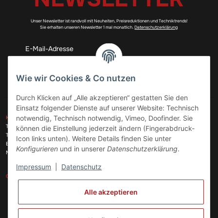
Unser Newsletter ist randvoll mit Neuheiten, Preisreduktionen und Techniktrends!
Sie erhalten unseren Newsletter 1 mal monatlich.
Datenschutzerklärung
Abonnieren
Wie wir Cookies & Co nutzen
Durch Klicken auf „Alle akzeptieren“ gestatten Sie den
Einsatz folgender Dienste auf unserer Website: Technisch
ZAHLUNGSARTEN
notwendig, Technisch notwendig, Vimeo, Doofinder. Sie
KONTAKT
Telefon:
+49 (0)6074 816 08 0
können die Einstellung jederzeit ändern (Fingerabdruck-
Telefax:
+49 (0)6074 215 08 60
Icon links unten). Weitere Details finden Sie unter
VERSANDARTEN
E-Mail:
info@meinhausgeraetedoc.de
Konfigurieren
und in unserer
Datenschutzerklärung
.
Max Planck Str. 6 c, 63322 Rödermark
Impressum
|
Datenschutz
GESETZLICHE INFORMATIONEN
INFORMATIONEN
Alle akzeptieren
Vertrag widerrufen