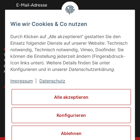
Abonnieren
Wie wir Cookies & Co nutzen
Durch Klicken auf „Alle akzeptieren“ gestatten Sie den
Einsatz folgender Dienste auf unserer Website: Technisch
ZAHLUNGSARTEN
notwendig, Technisch notwendig, Vimeo, Doofinder. Sie
KONTAKT
Telefon:
+49 (0)6074 816 08 0
können die Einstellung jederzeit ändern (Fingerabdruck-
Telefax:
+49 (0)6074 215 08 60
Icon links unten). Weitere Details finden Sie unter
VERSANDARTEN
E-Mail:
info@meinhausgeraetedoc.de
Konfigurieren
und in unserer
Datenschutzerklärung
.
Max Planck Str. 6 c, 63322 Rödermark
Impressum
|
Datenschutz
GESETZLICHE INFORMATIONEN
INFORMATIONEN
Alle akzeptieren
Vertrag widerrufen
Konfigurieren
Ablehnen