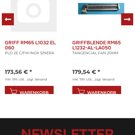
GRIFF RM65 L1032 EL
GRIFFBLENDE RM65
060
L1232-AL-LA050
PLD 2E C/FM INOX S/NERA
TANGENCIAL FAN 20MM
173,56 €
*
179,54 €
*
inkl. 19% USt. , zzgl.
Versand
inkl. 19% USt. , zzgl.
Versand
WARENKORB
WARENKORB
NEWSLETTER