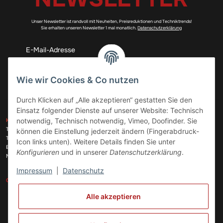
Unser Newsletter ist randvoll mit Neuheiten, Preisreduktionen und Techniktrends!
Sie erhalten unseren Newsletter 1 mal monatlich.
Datenschutzerklärung
Abonnieren
Wie wir Cookies & Co nutzen
Durch Klicken auf „Alle akzeptieren“ gestatten Sie den
Einsatz folgender Dienste auf unserer Website: Technisch
ZAHLUNGSARTEN
notwendig, Technisch notwendig, Vimeo, Doofinder. Sie
KONTAKT
Telefon:
+49 (0)6074 816 08 0
können die Einstellung jederzeit ändern (Fingerabdruck-
Telefax:
+49 (0)6074 215 08 60
Icon links unten). Weitere Details finden Sie unter
VERSANDARTEN
E-Mail:
info@meinhausgeraetedoc.de
Konfigurieren
und in unserer
Datenschutzerklärung
.
Max Planck Str. 6 c, 63322 Rödermark
Impressum
|
Datenschutz
GESETZLICHE INFORMATIONEN
INFORMATIONEN
Alle akzeptieren
Vertrag widerrufen