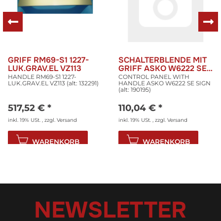
GRIFF RM69-S1 1227-
SCHALTERBLENDE MIT
LUK.GRAV.EL VZ113
GRIFF ASKO W6222 SE
SIGN
HANDLE RM69-S1 1227-
CONTROL PANEL WITH
LUK.GRAV.EL VZ113 (alt: 132291)
HANDLE ASKO W6222 SE SIGN
(alt: 190195)
517,52 €
*
110,04 €
*
inkl. 19% USt. , zzgl.
Versand
inkl. 19% USt. , zzgl.
Versand
WARENKORB
WARENKORB
NEWSLETTER