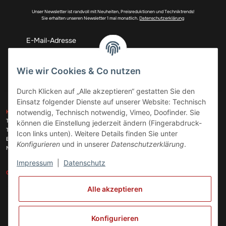
Unser Newsletter ist randvoll mit Neuheiten, Preisreduktionen und Techniktrends!
Sie erhalten unseren Newsletter 1 mal monatlich.
Datenschutzerklärung
Abonnieren
Wie wir Cookies & Co nutzen
Durch Klicken auf „Alle akzeptieren“ gestatten Sie den
Einsatz folgender Dienste auf unserer Website: Technisch
ZAHLUNGSARTEN
notwendig, Technisch notwendig, Vimeo, Doofinder. Sie
KONTAKT
Telefon:
+49 (0)6074 816 08 0
können die Einstellung jederzeit ändern (Fingerabdruck-
Telefax:
+49 (0)6074 215 08 60
Icon links unten). Weitere Details finden Sie unter
VERSANDARTEN
E-Mail:
info@meinhausgeraetedoc.de
Konfigurieren
und in unserer
Datenschutzerklärung
.
Max Planck Str. 6 c, 63322 Rödermark
Impressum
|
Datenschutz
GESETZLICHE INFORMATIONEN
INFORMATIONEN
Alle akzeptieren
Vertrag widerrufen
Konfigurieren