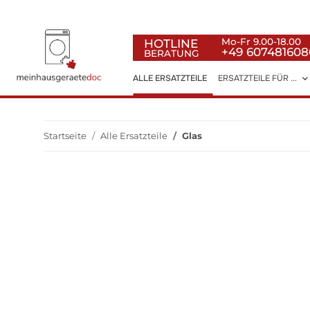
HOTLINE
Mo-Fr 9.00-18.00
+49 607481608
BERATUNG
ALLE ERSATZTEILE
ERSATZTEILE FÜR ...
Startseite
Alle Ersatzteile
Glas