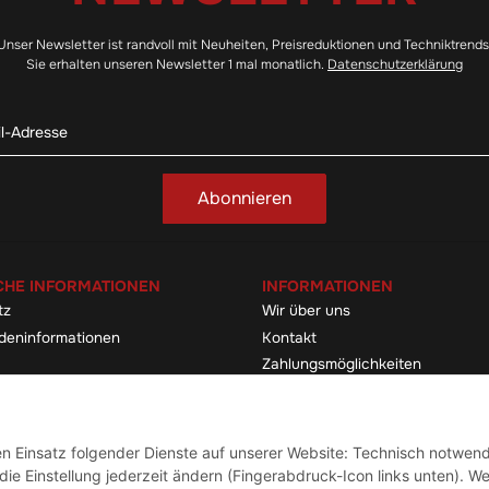
Unser Newsletter ist randvoll mit Neuheiten, Preisreduktionen und Techniktrends
Sie erhalten unseren Newsletter 1 mal monatlich.
Datenschutzerklärung
Abonnieren
CHE INFORMATIONEN
INFORMATIONEN
tz
Wir über uns
deninformationen
Kontakt
Zahlungsmöglichkeiten
elehrung & -formular
Sitemap
Versandinformationen
den Einsatz folgender Dienste auf unserer Website: Technisch notwend
ie Einstellung jederzeit ändern (Fingerabdruck-Icon links unten). We
Vertrag widerrufen