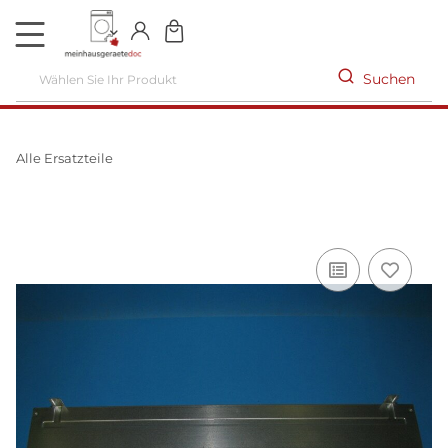
DE
Suchen
Alle Ersatzteile