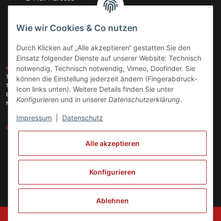
Abonnieren
Wie wir Cookies & Co nutzen
Durch Klicken auf „Alle akzeptieren“ gestatten Sie den
Einsatz folgender Dienste auf unserer Website: Technisch
ZAHLUNGSARTEN
notwendig, Technisch notwendig, Vimeo, Doofinder. Sie
KONTAKT
Telefon:
+49 (0)6074 816 08 0
können die Einstellung jederzeit ändern (Fingerabdruck-
Telefax:
+49 (0)6074 215 08 60
Icon links unten). Weitere Details finden Sie unter
VERSANDARTEN
E-Mail:
info@meinhausgeraetedoc.de
Konfigurieren
und in unserer
Datenschutzerklärung
.
Max Planck Str. 6 c, 63322 Rödermark
Impressum
|
Datenschutz
GESETZLICHE INFORMATIONEN
INFORMATIONEN
Alle akzeptieren
Vertrag widerrufen
Konfigurieren
Ablehnen
© Copyright 2024 meinhausgeraetedoc GmbH, Unternehmensführung und
Koordinierung