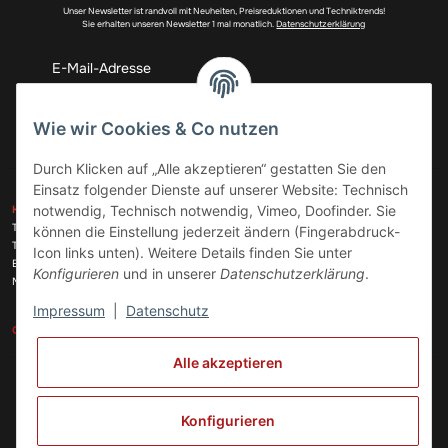
Unser Newsletter ist randvoll mit Neuheiten, Preisreduktionen und Techniktrends!
Sie erhalten unseren Newsletter 1 mal monatlich.
Datenschutzerklärung
Abonnieren
Wie wir Cookies & Co nutzen
Durch Klicken auf „Alle akzeptieren“ gestatten Sie den
Einsatz folgender Dienste auf unserer Website: Technisch
ZAHLUNGSARTEN
notwendig, Technisch notwendig, Vimeo, Doofinder. Sie
KONTAKT
Telefon:
+49 (0)6074 816 08 0
können die Einstellung jederzeit ändern (Fingerabdruck-
Telefax:
+49 (0)6074 215 08 60
Icon links unten). Weitere Details finden Sie unter
VERSANDARTEN
E-Mail:
info@meinhausgeraetedoc.de
Konfigurieren
und in unserer
Datenschutzerklärung
.
Max Planck Str. 6 c, 63322 Rödermark
Impressum
|
Datenschutz
GESETZLICHE INFORMATIONEN
INFORMATIONEN
Alle akzeptieren
Vertrag widerrufen
Konfigurieren