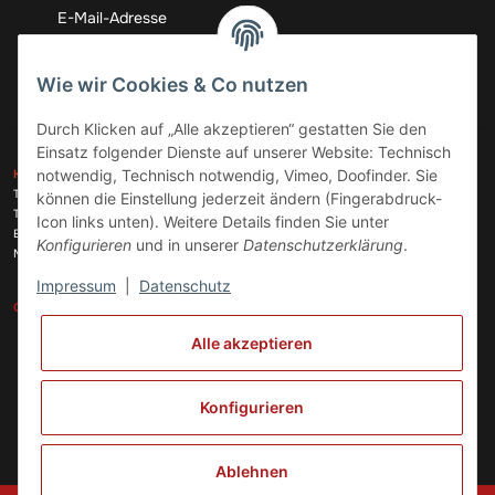
Abonnieren
Wie wir Cookies & Co nutzen
Durch Klicken auf „Alle akzeptieren“ gestatten Sie den
Einsatz folgender Dienste auf unserer Website: Technisch
ZAHLUNGSARTEN
notwendig, Technisch notwendig, Vimeo, Doofinder. Sie
KONTAKT
Telefon:
+49 (0)6074 816 08 0
können die Einstellung jederzeit ändern (Fingerabdruck-
Telefax:
+49 (0)6074 215 08 60
Icon links unten). Weitere Details finden Sie unter
VERSANDARTEN
E-Mail:
info@meinhausgeraetedoc.de
Konfigurieren
und in unserer
Datenschutzerklärung
.
Max Planck Str. 6 c, 63322 Rödermark
Impressum
|
Datenschutz
GESETZLICHE INFORMATIONEN
INFORMATIONEN
Alle akzeptieren
Vertrag widerrufen
Konfigurieren
Ablehnen