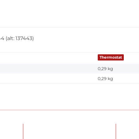
(alt: 137443)
Thermostat
0,29 kg
0,29
kg