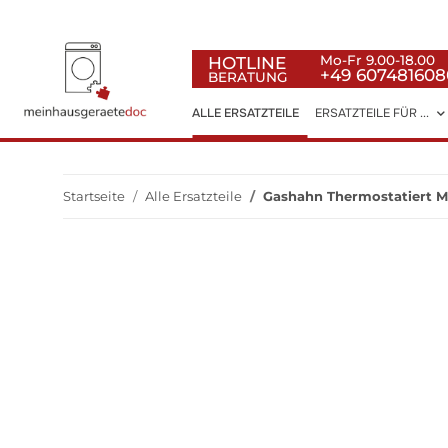
HOTLINE
Mo-Fr 9.00-18.00
+49 607481608
BERATUNG
ALLE ERSATZTEILE
ERSATZTEILE FÜR ...
Startseite
Alle Ersatzteile
Gashahn Thermostatiert M