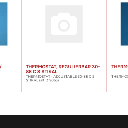
/
THERMOSTAT, REGULIERBAR 30-
THERM
88 C S STIKAL
THERMOSTAT - ADJUSTABLE 30-88 C S
THERMOST
STIKAL (alt: 319065)
68,30 €
*
56,88
inkl. 19% USt. , zzgl.
Versand
inkl. 19% US
WARENKORB