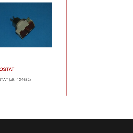
OSTAT
AT (alt: 404652)
 €
*
t. , zzgl.
Versand
WARENKORB