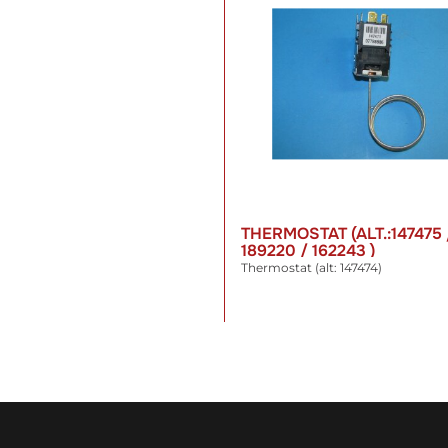
THERMOSTAT (ALT.:147475 
189220 / 162243 )
Thermostat (alt: 147474)
20,43 €
*
inkl. 19% USt. , zzgl.
Versand
WARENKORB