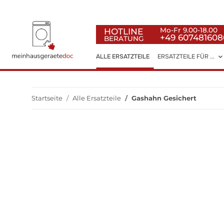
HOTLINE
Mo-Fr 9.00-18.00
+49 607481608
BERATUNG
ALLE ERSATZTEILE
ERSATZTEILE FÜR ...
Startseite
Alle Ersatzteile
Gashahn Gesichert