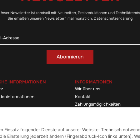
Unser Newsletter ist randvoll mit Neuheiten, Preisreduktionen und Techniktrends
Sie erhalten unseren Newsletter 1 mal monatlich.
Datenschutzerklärung
Abonnieren
CHE INFORMATIONEN
INFORMATIONEN
tz
Wir über uns
deninformationen
Kontakt
Zahlungsmöglichkeiten
elehrung & -formular
Sitemap
Versandinformationen
den Einsatz folgender Dienste auf unserer Website: Technisch notwend
ie Einstellung jederzeit ändern (Fingerabdruck-Icon links unten). We
Vertrag widerrufen