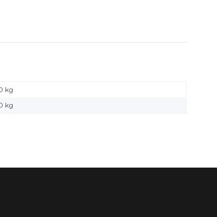
0 kg
0
kg