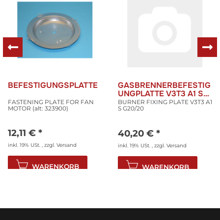
BEFESTIGUNGSPLATTE
GASBRENNERBEFESTIG
UNGPLATTE V3T3 A1 S
G2
FASTENING PLATE FOR FAN
BURNER FIXING PLATE V3T3 A1
MOTOR (alt: 323900)
S G20/20
12,11 €
*
40,20 €
*
inkl. 19% USt. , zzgl.
Versand
inkl. 19% USt. , zzgl.
Versand
WARENKORB
WARENKORB