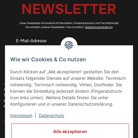
NEWSLETTER
Unser Newsletter ist randvoll mit Neuheiten, Preisreduktionen und Techniktrends!
Sie erhalten unseren Newsletter 1 mal monatlich.
Datenschutzerklärung
Abonnieren
Wie wir Cookies & Co nutzen
Durch Klicken auf „Alle akzeptieren“ gestatten Sie den
Einsatz folgender Dienste auf unserer Website: Technisch
ZAHLUNGSARTEN
notwendig, Technisch notwendig, Vimeo, Doofinder. Sie
KONTAKT
Telefon:
+49 (0)6074 816 08 0
können die Einstellung jederzeit ändern (Fingerabdruck-
Telefax:
+49 (0)6074 215 08 60
Icon links unten). Weitere Details finden Sie unter
VERSANDARTEN
E-Mail:
info@meinhausgeraetedoc.de
Konfigurieren
und in unserer
Datenschutzerklärung
.
Max Planck Str. 6 c, 63322 Rödermark
Impressum
|
Datenschutz
GESETZLICHE INFORMATIONEN
INFORMATIONEN
Alle akzeptieren