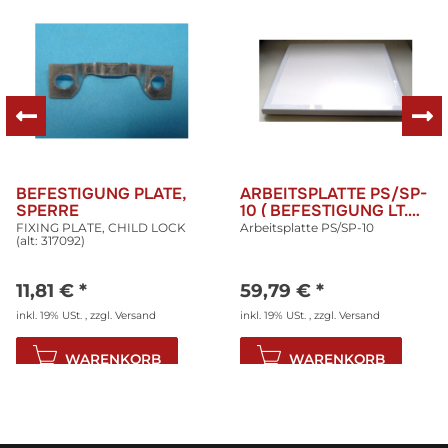
BEFESTIGUNG PLATE,
ARBEITSPLATTE PS/SP-
SPERRE
10 ( BEFESTIGUNG LT.
PRODUKTBILD PRÜFEN)
FIXING PLATE, CHILD LOCK
Arbeitsplatte PS/SP-10
(alt: 317092)
11,81 €
*
59,79 €
*
inkl. 19% USt. , zzgl.
Versand
inkl. 19% USt. , zzgl.
Versand
WARENKORB
WARENKORB