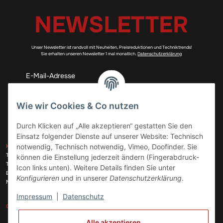
NEWSLETTER
Unser Newsletter ist randvoll mit Neuheiten, Preisreduktionen und Techniktrends!
Sie erhalten unseren Newsletter 1 mal monatlich.
Datenschutzerklärung
Abonnieren
Wie wir Cookies & Co nutzen
Durch Klicken auf „Alle akzeptieren“ gestatten Sie den
Einsatz folgender Dienste auf unserer Website: Technisch
ZAHLUNGSARTEN
notwendig, Technisch notwendig, Vimeo, Doofinder. Sie
KONTAKT
Telefon:
+49 (0)6074 816 08 0
können die Einstellung jederzeit ändern (Fingerabdruck-
Telefax:
+49 (0)6074 215 08 60
Icon links unten). Weitere Details finden Sie unter
VERSANDARTEN
E-Mail:
info@meinhausgeraetedoc.de
Konfigurieren
und in unserer
Datenschutzerklärung
.
Max Planck Str. 6 c, 63322 Rödermark
Impressum
|
Datenschutz
GESETZLICHE INFORMATIONEN
INFORMATIONEN
Alle akzeptieren