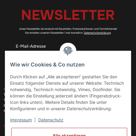
NEWSLETTER
Unser Newsletter ist randvoll mit Neuheiten, Preisreduktionen und Techniktrends!
Sie erhalten unseren Newsletter 1 mal monatlich.
Datenschutzerklärung
Abonnieren
Wie wir Cookies & Co nutzen
Durch Klicken auf „Alle akzeptieren“ gestatten Sie den
Einsatz folgender Dienste auf unserer Website: Technisch
ZAHLUNGSARTEN
notwendig, Technisch notwendig, Vimeo, Doofinder. Sie
KONTAKT
Telefon:
+49 (0)6074 816 08 0
können die Einstellung jederzeit ändern (Fingerabdruck-
Telefax:
+49 (0)6074 215 08 60
Icon links unten). Weitere Details finden Sie unter
VERSANDARTEN
E-Mail:
info@meinhausgeraetedoc.de
Konfigurieren
und in unserer
Datenschutzerklärung
.
Max Planck Str. 6 c, 63322 Rödermark
Impressum
|
Datenschutz
GESETZLICHE INFORMATIONEN
INFORMATIONEN
Alle akzeptieren