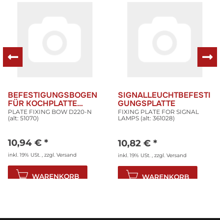
BEFESTIGUNGSBOGEN
SIGNALLEUCHTBEFESTI
FÜR KOCHPLATTE
GUNGSPLATTE
D220-N ( ALT.: 51070 )
PLATE FIXING BOW D220-N
FIXING PLATE FOR SIGNAL
(alt: 51070)
LAMPS (alt: 361028)
10,94 €
*
10,82 €
*
inkl. 19% USt. , zzgl.
Versand
inkl. 19% USt. , zzgl.
Versand
WARENKORB
WARENKORB