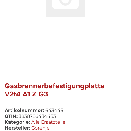
Gasbrennerbefestigungplatte
V2t4 A1 Z G3
Artikelnummer:
643445
GTIN:
3838786434453
Kategorie:
Alle Ersatzteile
Hersteller:
Gorenje