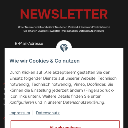
NEWSLETTER
Unser Newsletter ist randvoll mit Neuheiten, Preisreduktionen und Techniktrends!
Sie erhalten unseren Newsletter 1 mal monatlich.
Datenschutzerklärung
Abonnieren
Wie wir Cookies & Co nutzen
Durch Klicken auf „Alle akzeptieren“ gestatten Sie den
Einsatz folgender Dienste auf unserer Website: Technisch
ZAHLUNGSARTEN
notwendig, Technisch notwendig, Vimeo, Doofinder. Sie
KONTAKT
Telefon:
+49 (0)6074 816 08 0
können die Einstellung jederzeit ändern (Fingerabdruck-
Telefax:
+49 (0)6074 215 08 60
Icon links unten). Weitere Details finden Sie unter
VERSANDARTEN
E-Mail:
info@meinhausgeraetedoc.de
Konfigurieren
und in unserer
Datenschutzerklärung
.
Max Planck Str. 6 c, 63322 Rödermark
Impressum
|
Datenschutz
GESETZLICHE INFORMATIONEN
INFORMATIONEN
Alle akzeptieren