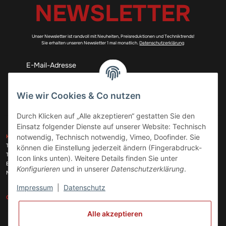
NEWSLETTER
Unser Newsletter ist randvoll mit Neuheiten, Preisreduktionen und Techniktrends!
Sie erhalten unseren Newsletter 1 mal monatlich.
Datenschutzerklärung
Abonnieren
Wie wir Cookies & Co nutzen
Durch Klicken auf „Alle akzeptieren“ gestatten Sie den
Einsatz folgender Dienste auf unserer Website: Technisch
ZAHLUNGSARTEN
notwendig, Technisch notwendig, Vimeo, Doofinder. Sie
KONTAKT
Telefon:
+49 (0)6074 816 08 0
können die Einstellung jederzeit ändern (Fingerabdruck-
Telefax:
+49 (0)6074 215 08 60
Icon links unten). Weitere Details finden Sie unter
VERSANDARTEN
E-Mail:
info@meinhausgeraetedoc.de
Konfigurieren
und in unserer
Datenschutzerklärung
.
Max Planck Str. 6 c, 63322 Rödermark
Impressum
|
Datenschutz
GESETZLICHE INFORMATIONEN
INFORMATIONEN
Alle akzeptieren