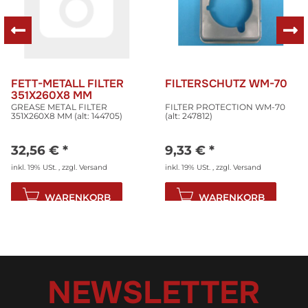
FETT-METALL FILTER
FILTERSCHUTZ WM-70
351X260X8 MM
GREASE METAL FILTER
FILTER PROTECTION WM-70
351X260X8 MM (alt: 144705)
(alt: 247812)
32,56 €
*
9,33 €
*
inkl. 19% USt. , zzgl.
Versand
inkl. 19% USt. , zzgl.
Versand
WARENKORB
WARENKORB
NEWSLETTER