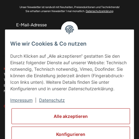
Unser Newsletter ist randvoll mit Neuheiten, Preisreduktionen und Techniktrends!
Sie erhalten unseren Newsletter 1 mal monatlich.
Datenschutzerklärung
Abonnieren
Wie wir Cookies & Co nutzen
Durch Klicken auf „Alle akzeptieren“ gestatten Sie den
Einsatz folgender Dienste auf unserer Website: Technisch
ZAHLUNGSARTEN
notwendig, Technisch notwendig, Vimeo, Doofinder. Sie
KONTAKT
Telefon:
+49 (0)6074 816 08 0
können die Einstellung jederzeit ändern (Fingerabdruck-
Telefax:
+49 (0)6074 215 08 60
Icon links unten). Weitere Details finden Sie unter
VERSANDARTEN
E-Mail:
info@meinhausgeraetedoc.de
Konfigurieren
und in unserer
Datenschutzerklärung
.
Max Planck Str. 6 c, 63322 Rödermark
Impressum
|
Datenschutz
GESETZLICHE INFORMATIONEN
INFORMATIONEN
Alle akzeptieren
Vertrag widerrufen
Konfigurieren