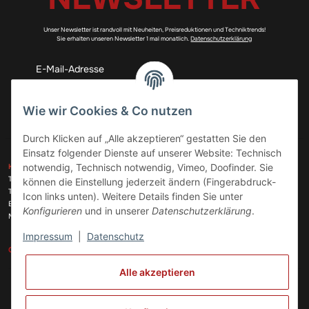
Unser Newsletter ist randvoll mit Neuheiten, Preisreduktionen und Techniktrends!
Sie erhalten unseren Newsletter 1 mal monatlich.
Datenschutzerklärung
Abonnieren
Wie wir Cookies & Co nutzen
Durch Klicken auf „Alle akzeptieren“ gestatten Sie den
Einsatz folgender Dienste auf unserer Website: Technisch
ZAHLUNGSARTEN
notwendig, Technisch notwendig, Vimeo, Doofinder. Sie
KONTAKT
Telefon:
+49 (0)6074 816 08 0
können die Einstellung jederzeit ändern (Fingerabdruck-
Telefax:
+49 (0)6074 215 08 60
Icon links unten). Weitere Details finden Sie unter
VERSANDARTEN
E-Mail:
info@meinhausgeraetedoc.de
Konfigurieren
und in unserer
Datenschutzerklärung
.
Max Planck Str. 6 c, 63322 Rödermark
Impressum
|
Datenschutz
GESETZLICHE INFORMATIONEN
INFORMATIONEN
Alle akzeptieren
Vertrag widerrufen