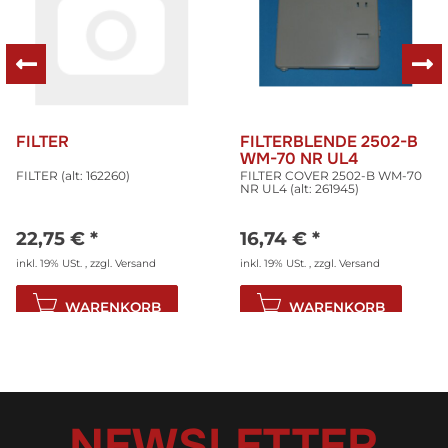
FILTER
FILTERBLENDE 2502-B
WM-70 NR UL4
FILTER (alt: 162260)
FILTER COVER 2502-B WM-70
NR UL4 (alt: 261945)
22,75 €
*
16,74 €
*
inkl. 19% USt. , zzgl.
Versand
inkl. 19% USt. , zzgl.
Versand
WARENKORB
WARENKORB
NEWSLETTER