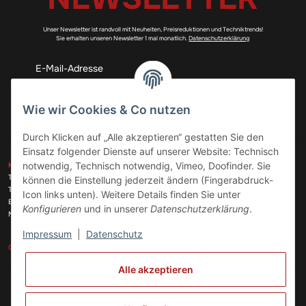
Unser Newsletter ist randvoll mit Neuheiten, Preisreduktionen und Techniktrends!
Sie erhalten unseren Newsletter 1 mal monatlich.
Datenschutzerklärung
Abonnieren
Wie wir Cookies & Co nutzen
Durch Klicken auf „Alle akzeptieren“ gestatten Sie den
Einsatz folgender Dienste auf unserer Website: Technisch
ZAHLUNGSARTEN
notwendig, Technisch notwendig, Vimeo, Doofinder. Sie
KONTAKT
Telefon:
+49 (0)6074 816 08 0
können die Einstellung jederzeit ändern (Fingerabdruck-
Telefax:
+49 (0)6074 215 08 60
Icon links unten). Weitere Details finden Sie unter
VERSANDARTEN
E-Mail:
info@meinhausgeraetedoc.de
Konfigurieren
und in unserer
Datenschutzerklärung
.
Max Planck Str. 6 c, 63322 Rödermark
Impressum
|
Datenschutz
GESETZLICHE INFORMATIONEN
INFORMATIONEN
Alle akzeptieren
Vertrag widerrufen