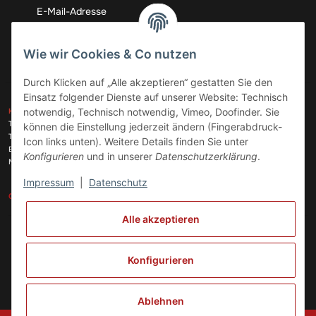
Abonnieren
Wie wir Cookies & Co nutzen
Durch Klicken auf „Alle akzeptieren“ gestatten Sie den
Einsatz folgender Dienste auf unserer Website: Technisch
ZAHLUNGSARTEN
notwendig, Technisch notwendig, Vimeo, Doofinder. Sie
KONTAKT
Telefon:
+49 (0)6074 816 08 0
können die Einstellung jederzeit ändern (Fingerabdruck-
Telefax:
+49 (0)6074 215 08 60
Icon links unten). Weitere Details finden Sie unter
VERSANDARTEN
E-Mail:
info@meinhausgeraetedoc.de
Konfigurieren
und in unserer
Datenschutzerklärung
.
Max Planck Str. 6 c, 63322 Rödermark
Impressum
|
Datenschutz
GESETZLICHE INFORMATIONEN
INFORMATIONEN
Alle akzeptieren
Vertrag widerrufen
Konfigurieren
Ablehnen