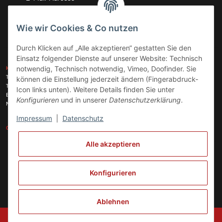
Abonnieren
Wie wir Cookies & Co nutzen
Durch Klicken auf „Alle akzeptieren“ gestatten Sie den
Einsatz folgender Dienste auf unserer Website: Technisch
ZAHLUNGSARTEN
notwendig, Technisch notwendig, Vimeo, Doofinder. Sie
KONTAKT
Telefon:
+49 (0)6074 816 08 0
können die Einstellung jederzeit ändern (Fingerabdruck-
Telefax:
+49 (0)6074 215 08 60
Icon links unten). Weitere Details finden Sie unter
VERSANDARTEN
E-Mail:
info@meinhausgeraetedoc.de
Konfigurieren
und in unserer
Datenschutzerklärung
.
Max Planck Str. 6 c, 63322 Rödermark
Impressum
|
Datenschutz
GESETZLICHE INFORMATIONEN
INFORMATIONEN
Alle akzeptieren
Vertrag widerrufen
Konfigurieren
Ablehnen
© Copyright 2024 meinhausgeraetedoc GmbH, Unternehmensführung und
Koordinierung