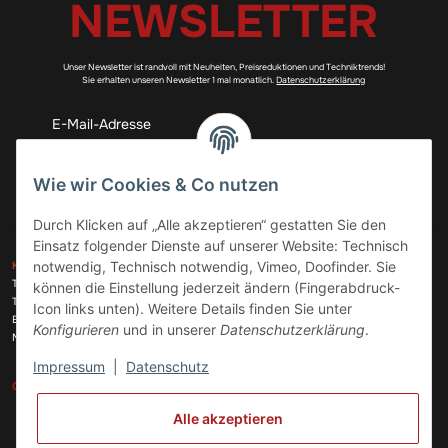
NEWSLETTER
Unser Newsletter ist randvoll mit Neuheiten, Preisreduktionen und Techniktrends!
Sie erhalten unseren Newsletter 1 mal monatlich.
Datenschutzerklärung
Abonnieren
Wie wir Cookies & Co nutzen
Durch Klicken auf „Alle akzeptieren“ gestatten Sie den
Einsatz folgender Dienste auf unserer Website: Technisch
ZAHLUNGSARTEN
notwendig, Technisch notwendig, Vimeo, Doofinder. Sie
KONTAKT
Telefon:
+49 (0)6074 816 08 0
können die Einstellung jederzeit ändern (Fingerabdruck-
Telefax:
+49 (0)6074 215 08 60
Icon links unten). Weitere Details finden Sie unter
VERSANDARTEN
E-Mail:
info@meinhausgeraetedoc.de
Konfigurieren
und in unserer
Datenschutzerklärung
.
Max Planck Str. 6 c, 63322 Rödermark
Impressum
|
Datenschutz
GESETZLICHE INFORMATIONEN
INFORMATIONEN
Alle akzeptieren