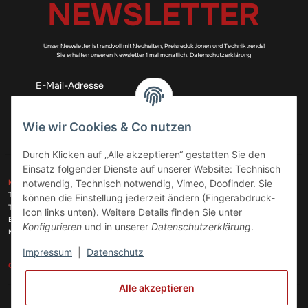
NEWSLETTER
Unser Newsletter ist randvoll mit Neuheiten, Preisreduktionen und Techniktrends!
Sie erhalten unseren Newsletter 1 mal monatlich.
Datenschutzerklärung
Abonnieren
Wie wir Cookies & Co nutzen
Durch Klicken auf „Alle akzeptieren“ gestatten Sie den
Einsatz folgender Dienste auf unserer Website: Technisch
ZAHLUNGSARTEN
notwendig, Technisch notwendig, Vimeo, Doofinder. Sie
KONTAKT
Telefon:
+49 (0)6074 816 08 0
können die Einstellung jederzeit ändern (Fingerabdruck-
Telefax:
+49 (0)6074 215 08 60
Icon links unten). Weitere Details finden Sie unter
VERSANDARTEN
E-Mail:
info@meinhausgeraetedoc.de
Konfigurieren
und in unserer
Datenschutzerklärung
.
Max Planck Str. 6 c, 63322 Rödermark
Impressum
|
Datenschutz
GESETZLICHE INFORMATIONEN
INFORMATIONEN
Alle akzeptieren