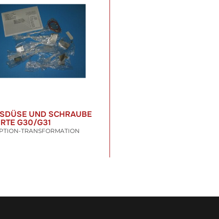
ASDÜSE UND SCHRAUBE
RTE G30/G31
PTION-TRANSFORMATION
9 €
*
t. , zzgl.
Versand
WARENKORB