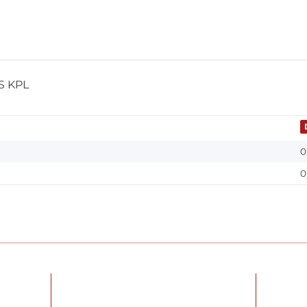
S KPL
0
0