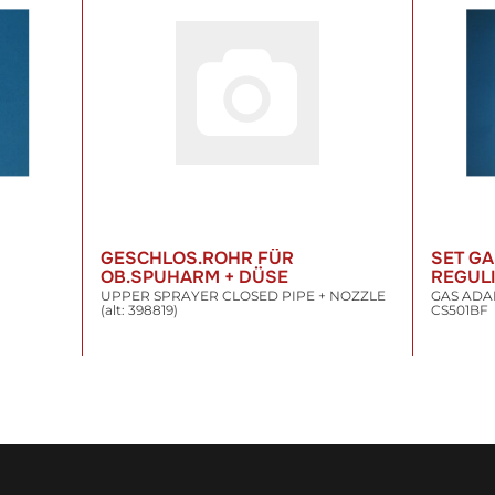
GESCHLOS.ROHR FÜR
SET G
OB.SPUHARM + DÜSE
REGULI
UPPER SPRAYER CLOSED PIPE + NOZZLE
GAS ADA
(alt: 398819)
CS501BF
40,51 €
*
141,2
inkl. 19% USt. , zzgl.
Versand
inkl. 19% US
WARENKORB