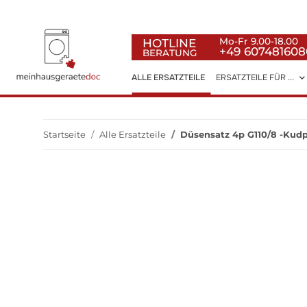
HOTLINE
Mo-Fr 9.00-18.00
+49 607481608
BERATUNG
ALLE ERSATZTEILE
ERSATZTEILE FÜR ...
Startseite
Alle Ersatzteile
Düsensatz 4p G110/8 -Kudp