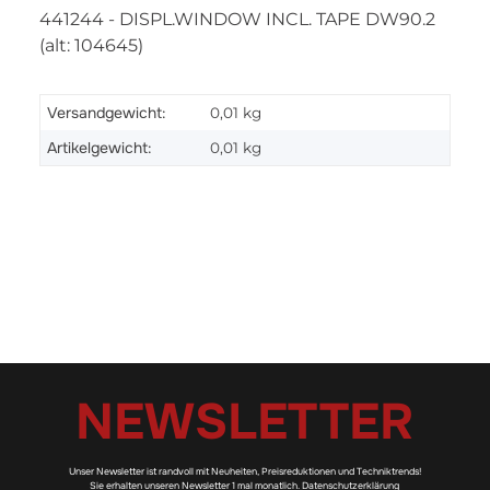
441244 - DISPL.WINDOW INCL. TAPE DW90.2
(alt: 104645)
Versandgewicht:
0,01 kg
Artikelgewicht:
0,01
kg
NEWSLETTER
Unser Newsletter ist randvoll mit Neuheiten, Preisreduktionen und Techniktrends!
Sie erhalten unseren Newsletter 1 mal monatlich.
Datenschutzerklärung