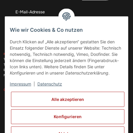
Abonnieren
Wie wir Cookies & Co nutzen
Durch Klicken auf „Alle akzeptieren“ gestatten Sie den
Einsatz folgender Dienste auf unserer Website: Technisch
ZAHLUNGSARTEN
notwendig, Technisch notwendig, Vimeo, Doofinder. Sie
KONTAKT
Telefon:
+49 (0)6074 816 08 0
können die Einstellung jederzeit ändern (Fingerabdruck-
Telefax:
+49 (0)6074 215 08 60
Icon links unten). Weitere Details finden Sie unter
VERSANDARTEN
E-Mail:
info@meinhausgeraetedoc.de
Konfigurieren
und in unserer
Datenschutzerklärung
.
Max Planck Str. 6 c, 63322 Rödermark
Impressum
|
Datenschutz
GESETZLICHE INFORMATIONEN
INFORMATIONEN
Alle akzeptieren
Vertrag widerrufen
Konfigurieren