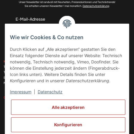
Unser Newsletter ist randvoll mit Neuheiten, Preisreduktionen und Techniktrends!
Sie erhalten unseren Newsletter 1 mal monatlich.
Datenschutzerklärung
Abonnieren
Wie wir Cookies & Co nutzen
Durch Klicken auf „Alle akzeptieren“ gestatten Sie den
Einsatz folgender Dienste auf unserer Website: Technisch
ZAHLUNGSARTEN
notwendig, Technisch notwendig, Vimeo, Doofinder. Sie
KONTAKT
Telefon:
+49 (0)6074 816 08 0
können die Einstellung jederzeit ändern (Fingerabdruck-
Telefax:
+49 (0)6074 215 08 60
Icon links unten). Weitere Details finden Sie unter
VERSANDARTEN
E-Mail:
info@meinhausgeraetedoc.de
Konfigurieren
und in unserer
Datenschutzerklärung
.
Max Planck Str. 6 c, 63322 Rödermark
Impressum
|
Datenschutz
GESETZLICHE INFORMATIONEN
INFORMATIONEN
Alle akzeptieren
Vertrag widerrufen
Konfigurieren