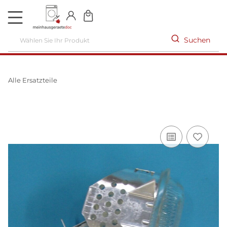
DE
Suchen
Alle Ersatzteile