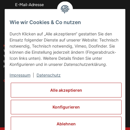
Abonnieren
Wie wir Cookies & Co nutzen
Durch Klicken auf „Alle akzeptieren“ gestatten Sie den
Einsatz folgender Dienste auf unserer Website: Technisch
ZAHLUNGSARTEN
notwendig, Technisch notwendig, Vimeo, Doofinder. Sie
KONTAKT
Telefon:
+49 (0)6074 816 08 0
können die Einstellung jederzeit ändern (Fingerabdruck-
Telefax:
+49 (0)6074 215 08 60
Icon links unten). Weitere Details finden Sie unter
VERSANDARTEN
E-Mail:
info@meinhausgeraetedoc.de
Konfigurieren
und in unserer
Datenschutzerklärung
.
Max Planck Str. 6 c, 63322 Rödermark
Impressum
|
Datenschutz
GESETZLICHE INFORMATIONEN
INFORMATIONEN
Alle akzeptieren
Vertrag widerrufen
Konfigurieren
Ablehnen