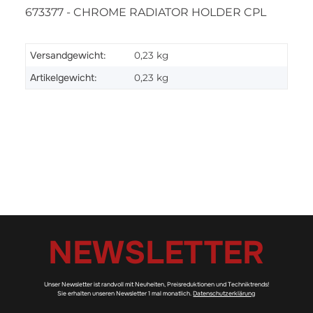
673377 - CHROME RADIATOR HOLDER CPL
Versandgewicht:
0,23 kg
Artikelgewicht:
0,23
kg
NEWSLETTER
Unser Newsletter ist randvoll mit Neuheiten, Preisreduktionen und Techniktrends!
Sie erhalten unseren Newsletter 1 mal monatlich.
Datenschutzerklärung