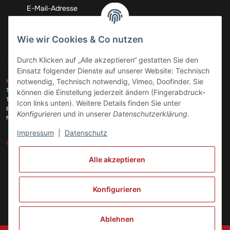
Abonnieren
Wie wir Cookies & Co nutzen
Durch Klicken auf „Alle akzeptieren“ gestatten Sie den
Einsatz folgender Dienste auf unserer Website: Technisch
ZAHLUNGSARTEN
notwendig, Technisch notwendig, Vimeo, Doofinder. Sie
KONTAKT
Telefon:
+49 (0)6074 816 08 0
können die Einstellung jederzeit ändern (Fingerabdruck-
Telefax:
+49 (0)6074 215 08 60
Icon links unten). Weitere Details finden Sie unter
VERSANDARTEN
E-Mail:
info@meinhausgeraetedoc.de
Konfigurieren
und in unserer
Datenschutzerklärung
.
Max Planck Str. 6 c, 63322 Rödermark
Impressum
|
Datenschutz
GESETZLICHE INFORMATIONEN
INFORMATIONEN
Alle akzeptieren
Vertrag widerrufen
Konfigurieren
Ablehnen