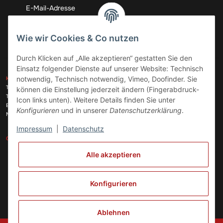
Abonnieren
Wie wir Cookies & Co nutzen
Durch Klicken auf „Alle akzeptieren“ gestatten Sie den
Einsatz folgender Dienste auf unserer Website: Technisch
ZAHLUNGSARTEN
notwendig, Technisch notwendig, Vimeo, Doofinder. Sie
KONTAKT
Telefon:
+49 (0)6074 816 08 0
können die Einstellung jederzeit ändern (Fingerabdruck-
Telefax:
+49 (0)6074 215 08 60
Icon links unten). Weitere Details finden Sie unter
VERSANDARTEN
E-Mail:
info@meinhausgeraetedoc.de
Konfigurieren
und in unserer
Datenschutzerklärung
.
Max Planck Str. 6 c, 63322 Rödermark
Impressum
|
Datenschutz
GESETZLICHE INFORMATIONEN
INFORMATIONEN
Alle akzeptieren
Vertrag widerrufen
Konfigurieren
Ablehnen