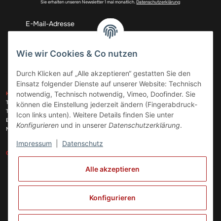
Sie erhalten unseren Newsletter 1 mal monatlich.
Datenschutzerklärung
Abonnieren
Wie wir Cookies & Co nutzen
Durch Klicken auf „Alle akzeptieren“ gestatten Sie den
Einsatz folgender Dienste auf unserer Website: Technisch
ZAHLUNGSARTEN
notwendig, Technisch notwendig, Vimeo, Doofinder. Sie
KONTAKT
Telefon:
+49 (0)6074 816 08 0
können die Einstellung jederzeit ändern (Fingerabdruck-
Telefax:
+49 (0)6074 215 08 60
Icon links unten). Weitere Details finden Sie unter
VERSANDARTEN
E-Mail:
info@meinhausgeraetedoc.de
Konfigurieren
und in unserer
Datenschutzerklärung
.
Max Planck Str. 6 c, 63322 Rödermark
Impressum
|
Datenschutz
GESETZLICHE INFORMATIONEN
INFORMATIONEN
Alle akzeptieren
Vertrag widerrufen
Konfigurieren