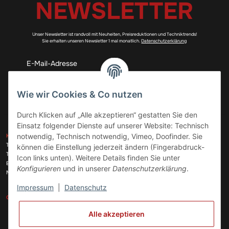
NEWSLETTER
Unser Newsletter ist randvoll mit Neuheiten, Preisreduktionen und Techniktrends!
Sie erhalten unseren Newsletter 1 mal monatlich.
Datenschutzerklärung
Abonnieren
Wie wir Cookies & Co nutzen
Durch Klicken auf „Alle akzeptieren“ gestatten Sie den
Einsatz folgender Dienste auf unserer Website: Technisch
ZAHLUNGSARTEN
notwendig, Technisch notwendig, Vimeo, Doofinder. Sie
KONTAKT
Telefon:
+49 (0)6074 816 08 0
können die Einstellung jederzeit ändern (Fingerabdruck-
Telefax:
+49 (0)6074 215 08 60
Icon links unten). Weitere Details finden Sie unter
VERSANDARTEN
E-Mail:
info@meinhausgeraetedoc.de
Konfigurieren
und in unserer
Datenschutzerklärung
.
Max Planck Str. 6 c, 63322 Rödermark
Impressum
|
Datenschutz
GESETZLICHE INFORMATIONEN
INFORMATIONEN
Alle akzeptieren