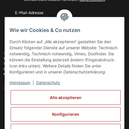
Abonnieren
Wie wir Cookies & Co nutzen
Durch Klicken auf „Alle akzeptieren“ gestatten Sie den
Einsatz folgender Dienste auf unserer Website: Technisch
ZAHLUNGSARTEN
notwendig, Technisch notwendig, Vimeo, Doofinder. Sie
KONTAKT
Telefon:
+49 (0)6074 816 08 0
können die Einstellung jederzeit ändern (Fingerabdruck-
Telefax:
+49 (0)6074 215 08 60
Icon links unten). Weitere Details finden Sie unter
VERSANDARTEN
E-Mail:
info@meinhausgeraetedoc.de
Konfigurieren
und in unserer
Datenschutzerklärung
.
Max Planck Str. 6 c, 63322 Rödermark
Impressum
|
Datenschutz
GESETZLICHE INFORMATIONEN
INFORMATIONEN
Alle akzeptieren
Vertrag widerrufen
Konfigurieren