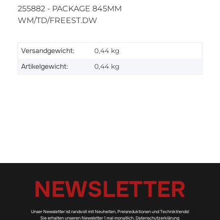
255882 - PACKAGE 845MM
WM/TD/FREEST.DW
Versandgewicht:
0,44 kg
Artikelgewicht:
0,44
kg
NEWSLETTER
Unser Newsletter ist randvoll mit Neuheiten, Preisreduktionen und Techniktrends!
Sie erhalten unseren Newsletter 1 mal monatlich.
Datenschutzerklärung