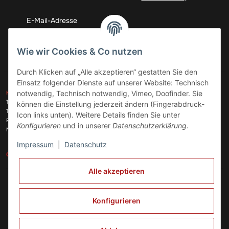
Abonnieren
Wie wir Cookies & Co nutzen
Durch Klicken auf „Alle akzeptieren“ gestatten Sie den
Einsatz folgender Dienste auf unserer Website: Technisch
ZAHLUNGSARTEN
notwendig, Technisch notwendig, Vimeo, Doofinder. Sie
KONTAKT
Telefon:
+49 (0)6074 816 08 0
können die Einstellung jederzeit ändern (Fingerabdruck-
Telefax:
+49 (0)6074 215 08 60
Icon links unten). Weitere Details finden Sie unter
VERSANDARTEN
E-Mail:
info@meinhausgeraetedoc.de
Konfigurieren
und in unserer
Datenschutzerklärung
.
Max Planck Str. 6 c, 63322 Rödermark
Impressum
|
Datenschutz
GESETZLICHE INFORMATIONEN
INFORMATIONEN
Alle akzeptieren
Vertrag widerrufen
Konfigurieren