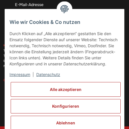
Abonnieren
Wie wir Cookies & Co nutzen
Durch Klicken auf „Alle akzeptieren“ gestatten Sie den
Einsatz folgender Dienste auf unserer Website: Technisch
ZAHLUNGSARTEN
notwendig, Technisch notwendig, Vimeo, Doofinder. Sie
KONTAKT
Telefon:
+49 (0)6074 816 08 0
können die Einstellung jederzeit ändern (Fingerabdruck-
Telefax:
+49 (0)6074 215 08 60
Icon links unten). Weitere Details finden Sie unter
VERSANDARTEN
E-Mail:
info@meinhausgeraetedoc.de
Konfigurieren
und in unserer
Datenschutzerklärung
.
Max Planck Str. 6 c, 63322 Rödermark
Impressum
|
Datenschutz
GESETZLICHE INFORMATIONEN
INFORMATIONEN
Alle akzeptieren
Vertrag widerrufen
Konfigurieren
Ablehnen