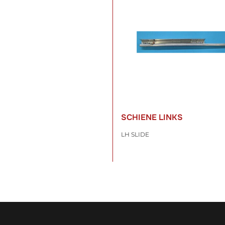
SCHIENE LINKS
LH SLIDE
114,84 €
*
inkl. 19% USt. , zzgl.
Versand
WARENKORB