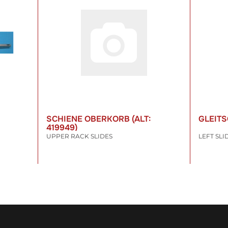
SCHIENE OBERKORB (ALT:
GLEITS
419949)
UPPER RACK SLIDES
13,11 €
*
12,11 
inkl. 19% USt. , zzgl.
Versand
inkl. 19% US
WARENKORB