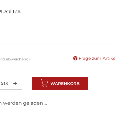
PIROLIZA
Frage zum Artikel
land abweichend)
Stk
WARENKORB
werden geladen ...