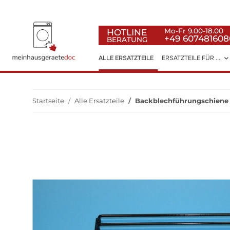
HOTLINE
Mo-Fr 9.00-18.00
+49 607481608
BERATUNG
ALLE ERSATZTEILE
ERSATZTEILE FÜR ...
Startseite
Alle Ersatzteile
Backblechführungschiene N