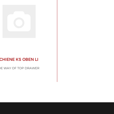
CHIENE KS OBEN LI
LEFT SLIDE WAY OF TOP DRAWER
€
*
t. , zzgl.
Versand
WARENKORB