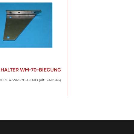
L HALTER WM-70-BIEGUNG
LDER WM-70-BEND (alt: 248546)
 €
*
t. , zzgl.
Versand
WARENKORB