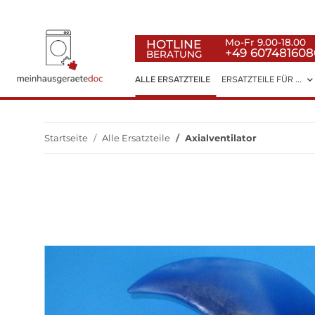
HOTLINE
Mo-Fr 9.00-18.00
+49 607481608
BERATUNG
ALLE ERSATZTEILE
ERSATZTEILE FÜR ...
Startseite
Alle Ersatzteile
Axialventilator