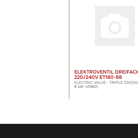
ELEKTROVENTIL DREIFAC
220/240V ET180-88
ELECTRIC VALVE - TRIPLE 220/240
8 (alt: 45960)
35,17 €
*
inkl. 19% USt. , zzgl.
Versand
WARENKORB