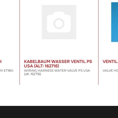
H
KABELBAUM WASSER VENTIL PS
VENTI
USA (ALT: 162716)
V ET180-
WIRING HARNESS WATER VALVE PS USA
VALVE HO
(alt: 162716)
11,48 €
*
21,49
inkl. 19% USt. , zzgl.
Versand
inkl. 19% US
WARENKORB