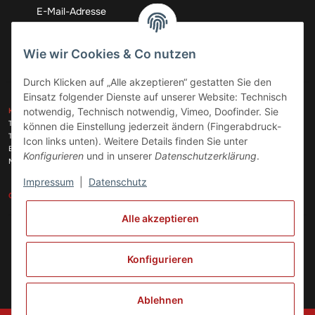
Abonnieren
Wie wir Cookies & Co nutzen
Durch Klicken auf „Alle akzeptieren“ gestatten Sie den
Einsatz folgender Dienste auf unserer Website: Technisch
ZAHLUNGSARTEN
notwendig, Technisch notwendig, Vimeo, Doofinder. Sie
KONTAKT
Telefon:
+49 (0)6074 816 08 0
können die Einstellung jederzeit ändern (Fingerabdruck-
Telefax:
+49 (0)6074 215 08 60
Icon links unten). Weitere Details finden Sie unter
VERSANDARTEN
E-Mail:
info@meinhausgeraetedoc.de
Konfigurieren
und in unserer
Datenschutzerklärung
.
Max Planck Str. 6 c, 63322 Rödermark
Impressum
|
Datenschutz
GESETZLICHE INFORMATIONEN
INFORMATIONEN
Alle akzeptieren
Vertrag widerrufen
Konfigurieren
Ablehnen