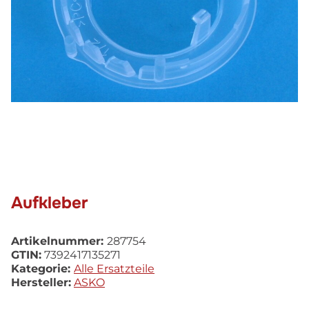
Aufkleber
Artikelnummer:
287754
GTIN:
7392417135271
Kategorie:
Alle Ersatzteile
Hersteller:
ASKO