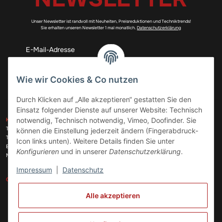
Unser Newsletter ist randvoll mit Neuheiten, Preisreduktionen und Techniktrends!
Sie erhalten unseren Newsletter 1 mal monatlich.
Datenschutzerklärung
Abonnieren
Wie wir Cookies & Co nutzen
Durch Klicken auf „Alle akzeptieren“ gestatten Sie den
Einsatz folgender Dienste auf unserer Website: Technisch
ZAHLUNGSARTEN
notwendig, Technisch notwendig, Vimeo, Doofinder. Sie
KONTAKT
Telefon:
+49 (0)6074 816 08 0
können die Einstellung jederzeit ändern (Fingerabdruck-
Telefax:
+49 (0)6074 215 08 60
Icon links unten). Weitere Details finden Sie unter
VERSANDARTEN
E-Mail:
info@meinhausgeraetedoc.de
Konfigurieren
und in unserer
Datenschutzerklärung
.
Max Planck Str. 6 c, 63322 Rödermark
Impressum
|
Datenschutz
GESETZLICHE INFORMATIONEN
INFORMATIONEN
Alle akzeptieren
Vertrag widerrufen