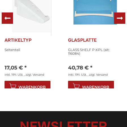
ARTIKELTYP
GLASPLATTE
Seitenteil
GLASS SHELF P KPL (alt:
116084)
17,05 €
*
40,78 €
*
inkl. 19% USt. , zzgl.
Versand
inkl. 19% USt. , zzgl.
Versand
WARENKORB
WARENKORB
NEWSLETTER