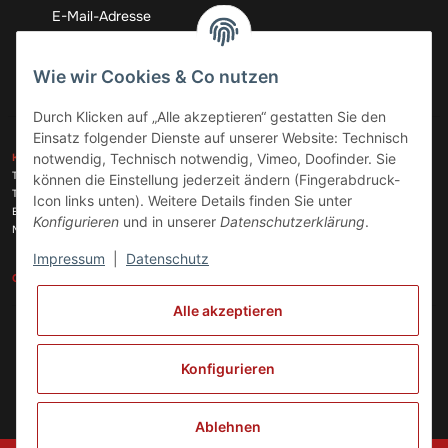
Abonnieren
Wie wir Cookies & Co nutzen
Durch Klicken auf „Alle akzeptieren“ gestatten Sie den
Einsatz folgender Dienste auf unserer Website: Technisch
ZAHLUNGSARTEN
notwendig, Technisch notwendig, Vimeo, Doofinder. Sie
KONTAKT
Telefon:
+49 (0)6074 816 08 0
können die Einstellung jederzeit ändern (Fingerabdruck-
Telefax:
+49 (0)6074 215 08 60
Icon links unten). Weitere Details finden Sie unter
VERSANDARTEN
E-Mail:
info@meinhausgeraetedoc.de
Konfigurieren
und in unserer
Datenschutzerklärung
.
Max Planck Str. 6 c, 63322 Rödermark
Impressum
|
Datenschutz
GESETZLICHE INFORMATIONEN
INFORMATIONEN
Alle akzeptieren
Vertrag widerrufen
Konfigurieren
Ablehnen