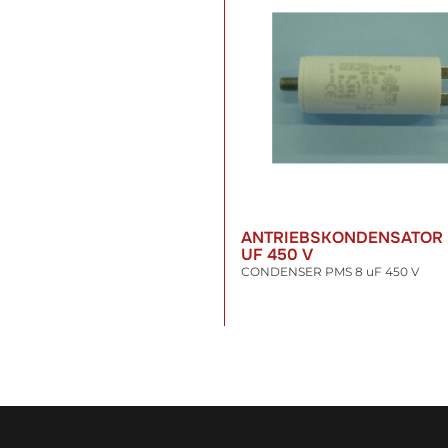
ANTRIEBSKONDENSATOR 
UF 450 V
CONDENSER PMS 8 uF 450 V
34,23 €
*
inkl. 19% USt. , zzgl.
Versand
WARENKORB