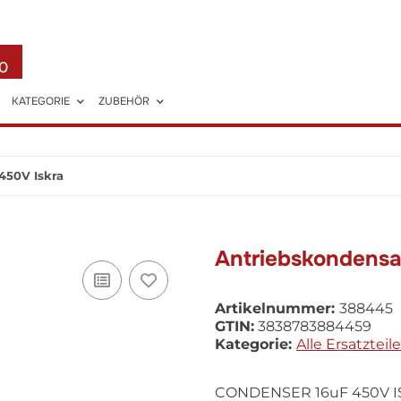
0
KATEGORIE
ZUBEHÖR
450V Iskra
Antriebskondensat
Artikelnummer:
388445
GTIN:
3838783884459
Kategorie:
Alle Ersatzteile
CONDENSER 16uF 450V ISK