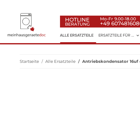
HOTLINE
Mo-Fr 9.00-18.00
+49 607481608
BERATUNG
ALLE ERSATZTEILE
ERSATZTEILE FÜR ...
Startseite
Alle Ersatzteile
Antriebskondensator 16uf 