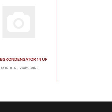
EBSKONDENSATOR 14 UF
 14 UF 450V (alt: 538651)
 €
*
t. , zzgl.
Versand
WARENKORB