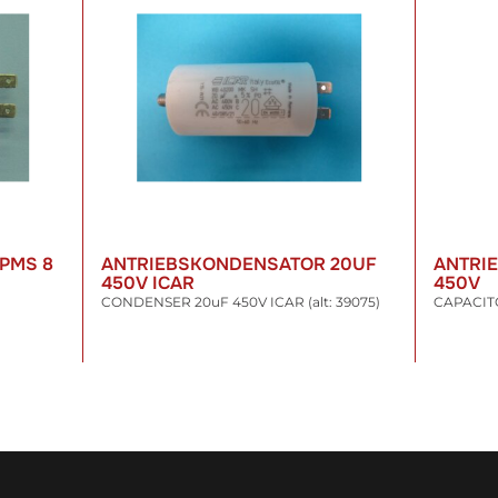
PMS 8
ANTRIEBSKONDENSATOR 20UF
ANTRI
450V ICAR
450V
CONDENSER 20uF 450V ICAR (alt: 39075)
CAPACITOR
12,78 €
*
15,49
inkl. 19% USt. , zzgl.
Versand
inkl. 19% US
WARENKORB