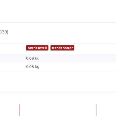
638)
Antriebsteil
Kondensator
0,08 kg
0,08
kg