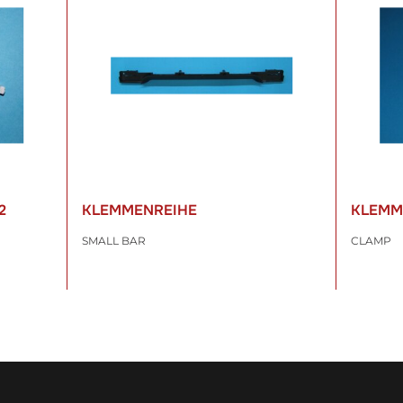
2
KLEMMENREIHE
KLEMM
SMALL BAR
CLAMP
258,65 €
*
20,43
inkl. 19% USt. , zzgl.
Versand
inkl. 19% US
WARENKORB