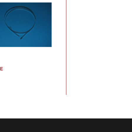
E
 €
*
t. , zzgl.
Versand
WARENKORB