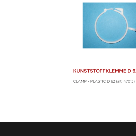
KUNSTSTOFFKLEMME D 6
CLAMP - PLASTIC D 62 (alt: 47013)
9,91 €
*
inkl. 19% USt. , zzgl.
Versand
WARENKORB