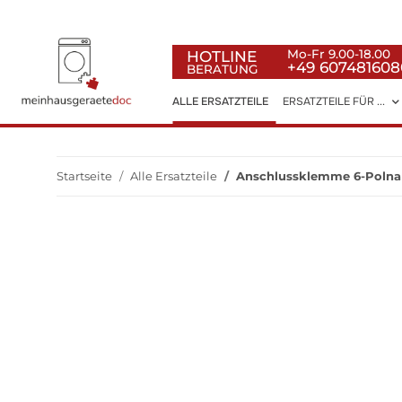
HOTLINE
Mo-Fr 9.00-18.00
+49 607481608
BERATUNG
ALLE ERSATZTEILE
ERSATZTEILE FÜR ...
Startseite
Alle Ersatzteile
Anschlussklemme 6-Polna (