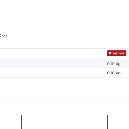
02)
Klemme
0,10 kg
0,10
kg