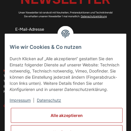
Unser Newsletter ist randvoll mit Neuheiten, Preisreduktionen und Techniktrends!
Sie erhalten unseren Newsletter 1 mal monatlich.
Datenschutzerklärung
Abonnieren
Wie wir Cookies & Co nutzen
Durch Klicken auf „Alle akzeptieren“ gestatten Sie den
Einsatz folgender Dienste auf unserer Website: Technisch
ZAHLUNGSARTEN
notwendig, Technisch notwendig, Vimeo, Doofinder. Sie
KONTAKT
Telefon:
+49 (0)6074 816 08 0
können die Einstellung jederzeit ändern (Fingerabdruck-
Telefax:
+49 (0)6074 215 08 60
Icon links unten). Weitere Details finden Sie unter
VERSANDARTEN
E-Mail:
info@meinhausgeraetedoc.de
Konfigurieren
und in unserer
Datenschutzerklärung
.
Max Planck Str. 6 c, 63322 Rödermark
Impressum
|
Datenschutz
GESETZLICHE INFORMATIONEN
INFORMATIONEN
Alle akzeptieren
Vertrag widerrufen