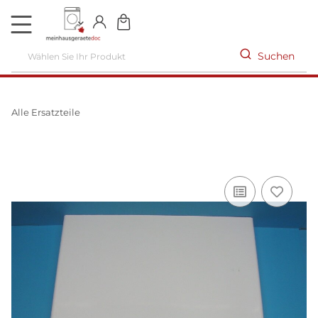
DE
Suchen
Alle Ersatzteile