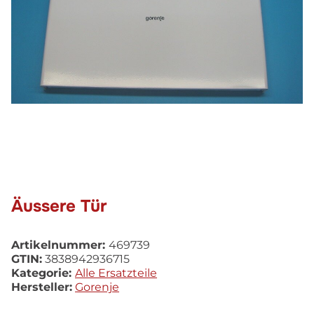
Äussere Tür
Artikelnummer:
469739
GTIN:
3838942936715
Kategorie:
Alle Ersatzteile
Hersteller:
Gorenje