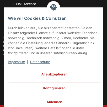
Abonnieren
Wie wir Cookies & Co nutzen
Durch Klicken auf „Alle akzeptieren“ gestatten Sie den
Einsatz folgender Dienste auf unserer Website: Technisch
ZAHLUNGSARTEN
notwendig, Technisch notwendig, Vimeo, Doofinder. Sie
KONTAKT
Telefon:
+49 (0)6074 816 08 0
können die Einstellung jederzeit ändern (Fingerabdruck-
Telefax:
+49 (0)6074 215 08 60
Icon links unten). Weitere Details finden Sie unter
VERSANDARTEN
E-Mail:
info@meinhausgeraetedoc.de
Konfigurieren
und in unserer
Datenschutzerklärung
.
Max Planck Str. 6 c, 63322 Rödermark
Impressum
|
Datenschutz
GESETZLICHE INFORMATIONEN
INFORMATIONEN
Alle akzeptieren
Vertrag widerrufen
Konfigurieren
Ablehnen